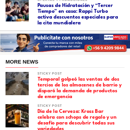
Pausas de Hidratación y “Tercer
Tiempo” en casa: Rappi Turbo
activa descuentos especiales para
la cita mundialera
MORE NEWS
STICKY POST
Temporal golpeó las ventas de dos
tercios de los almacenes de barrio y
disparó la demanda de productos
de emergencia
STICKY POST
Día de la Cerveza: Kross Bar
celebra con schops de regalo y un
desafío para descubrir todas sus
variedades