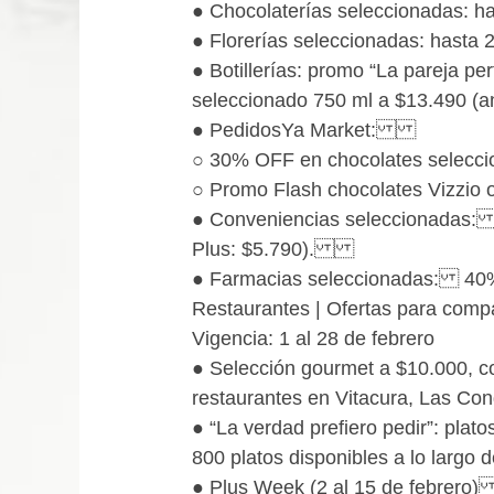
● Chocolaterías seleccionadas:
● Florerías seleccionadas: has
● Botillerías: promo “La pareja 
seleccionado 750 ml a $13.490
● PedidosYa Market:
○ 30% OFF en chocolates selec
○ Promo Flash chocolates Vizzi
● Conveniencias seleccionadas: 
Plus: $5.790).
● Farmacias seleccionadas: 40%
Restaurantes | Ofertas para compa
Vigencia: 1 al 28 de febrero
● Selección gourmet a $10.000, c
restaurantes en Vitacura, Las C
● “La verdad prefiero pedir”: plat
800 platos disponibles a lo larg
● Plus Week (2 al 15 de febrero