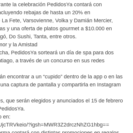
rante la celebración PedidosYa contará con
incluyendo rebajas de hasta un 20% en
 La Fete, Varsovienne, Volka y Damián Mercier,
as y una oferta de platos gourmet a $10.000 en
ó, Do Sushi, Tanta, entre otros.
mor y la Amistad
echa, PedidosYa sorteará un día de spa para dos
tiago, a través de un concurso en sus redes
rán encontrar a un “cupido” dentro de la app o en las
 una captura de pantalla y compartirla en Instagram
s, que serán elegidos y anunciados el 15 de febrero
 PedidosYa.
o en:
l/DUjcTRVkeio/?igsh=MWR3Z2drczNhZG1hbg==
orma contará con distintas promociones en regalos,