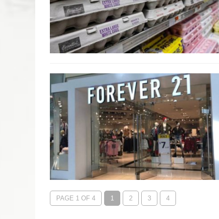
PAGE 1 OF 4
1
2
3
4