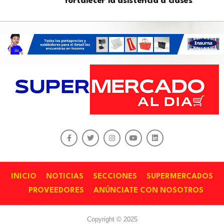
fortalecer la asistencia a clases
INICIO
NOTICIAS
SECCIONES
SUPERMERCADOS
PROVEEDORES
ANÚNCIATE CON NOSOTROS
Copyright © 2025