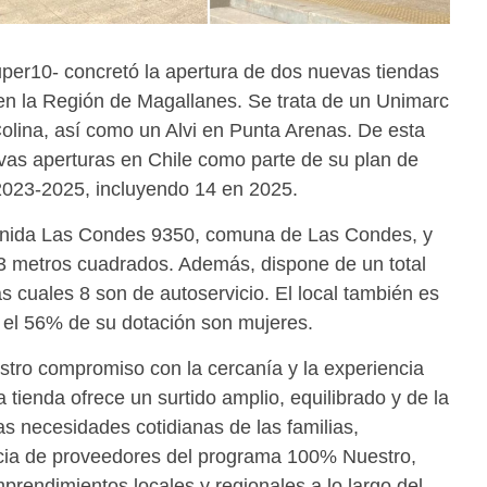
per10- concretó la apertura de dos nuevas tiendas
en la Región de Magallanes. Se trata de un Unimarc
lina, así como un Alvi en Punta Arenas. De esta
vas aperturas en Chile como parte de su plan de
2023-2025, incluyendo 14 en 2025.
enida Las Condes 9350, comuna de Las Condes, y
73 metros cuadrados. Además, dispone de un total
as cuales 8 son de autoservicio. El local también es
 el 56% de su dotación son mujeres.
tro compromiso con la cercanía y la experiencia
 tienda ofrece un surtido amplio, equilibrado y de la
s necesidades cotidianas de las familias,
cia de proveedores del programa 100% Nuestro,
prendimientos locales y regionales a lo largo del