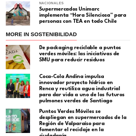
NACIONALES
Supermercados Unimarc
implementa “Hora Silenciosa” para
personas con TEA en todo Chile
MORE IN SOSTENIBILIDAD
De packaging reciclable a puntos
verdes móviles: las iniciativas de
SMU para reducir residuos
Coca-Cola Andina impulsa
innovador proyecto hídrico en
Renca y reutiliza agua industrial
para dar vida a uno de los futuros
pulmones verdes de Santiago
Puntos Verdes Móviles se
despliegan en supermercados de la
Región de Valparaíso para
fomentar el reciclaje en la
ciudadanía