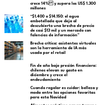
crece 14% y supera los US$ 1.300
millones
“$1.400 o $14.150: el agua
embotellada que deja al
descubierto una brecha de precio
de casi $13 mil y un mercado con
falencias de información”
Brecha crítica: asistentes virtuales
son la herramienta de IA más
usada por el retail
Fin de año bajo presión financiera:
chilenos elevan su gasto en
diciembre y crece el
endeudamiento
Cuando regalar es cuidar: belleza y
moda entre las opciones favoritas
para esta Navidad