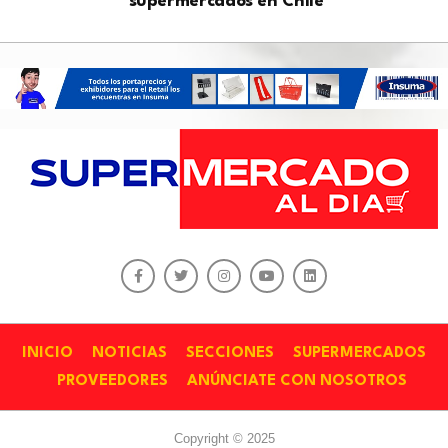
supermercados en Chile
INICIO
NOTICIAS
SECCIONES
SUPERMERCADOS
PROVEEDORES
ANÚNCIATE CON NOSOTROS
Copyright © 2025