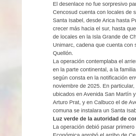
El desenlace no fue sorpresivo pa
Cencosud cuenta con locales de 
Santa Isabel, desde Arica hasta P
crecer más hacia el sur, hasta qu
de locales en la Isla Grande de C
Unimarc, cadena que cuenta con si
Quellón.
La operación contemplaba el arrie
en la parte continental, a la fam
según consta en la notificación e
noviembre de 2025. En particular, 
ubicados en Avenida San Martín y
Arturo Prat, y en Calbuco el de Av
comuna se instalara un Santa Isa
Luz verde de la autoridad de c
La operación debió pasar primero p
Económica aprobó el arribo de Cen