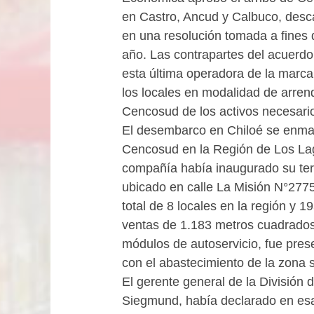
en Castro, Ancud y Calbuco, desca
en una resolución tomada a fines 
año. Las contrapartes del acuerdo
esta última operadora de la marc
los locales en modalidad de arren
Cencosud de los activos necesari
El desembarco en Chiloé se enmar
Cencosud en la Región de Los La
compañía había inaugurado su terc
ubicado en calle La Misión N°2775
total de 8 locales en la región y 1
ventas de 1.183 metros cuadrados,
módulos de autoservicio, fue pre
con el abastecimiento de la zona s
El gerente general de la División
Siegmund, había declarado en esa 