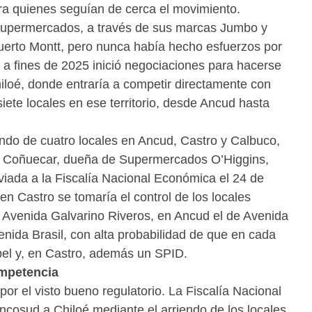
ra quienes seguían de cerca el movimiento.
supermercados, a través de sus marcas Jumbo y
uerto Montt, pero nunca había hecho esfuerzos por
e a fines de 2025 inició negociaciones para hacerse
hiloé, donde entraría a competir directamente con
ete locales en ese territorio, desde Ancud hasta
ndo de cuatro locales en Ancud, Castro y Calbuco,
ilia Coñuecar, dueña de Supermercados O’Higgins,
nviada a la Fiscalía Nacional Económica el 24 de
en Castro se tomaría el control de los locales
 Avenida Galvarino Riveros, en Ancud el de Avenida
enida Brasil, con alta probabilidad de que en cada
bel y, en Castro, además un SPID.
ompetencia
or el visto bueno regulatorio. La Fiscalía Nacional
cosud a Chiloé mediante el arriendo de los locales