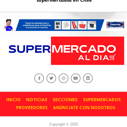
supermercados en Chile
INICIO
NOTICIAS
SECCIONES
SUPERMERCADOS
PROVEEDORES
ANÚNCIATE CON NOSOTROS
Copyright © 2025