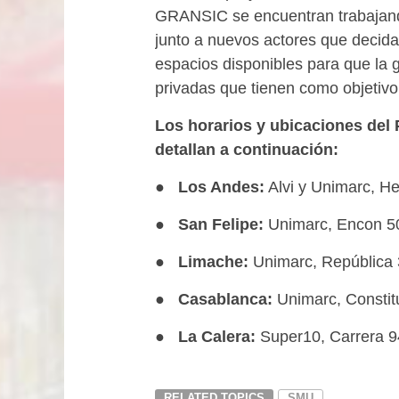
GRANSIC se encuentran trabajando 
junto a nuevos actores que decidan 
espacios disponibles para que la g
privadas que tienen como objetivo
Los horarios y ubicaciones del 
detallan a continuación:
●
Los Andes:
Alvi y Unimarc, He
●
San Felipe:
Unimarc, Encon 50
●
Limache:
Unimarc, República 3
●
Casablanca:
Unimarc, Constitu
●
La Calera:
Super10, Carrera 94
RELATED TOPICS
SMU