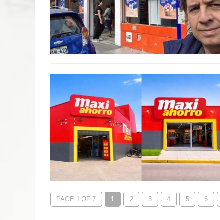
PAGE 1 OF 7
1
2
3
4
5
6