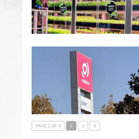
PAGE 1 OF 3
1
2
3