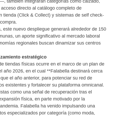
a—, también integrarán categorías como calzado,
n acceso directo al catálogo completo de
en tienda (Click & Collect) y sistemas de self check-
e compra.
, este nuevo despliegue generará alrededor de 150
munas, un aporte significativo al mercado laboral
nomías regionales buscan dinamizar sus centros
nzamiento estratégico
de tiendas físicas ocurre en el marco de un plan de
l año 2026, en el cual **Falabella destinará cerca
e el año anterior, para potenciar su red de
os existentes y fortalecer su plataforma omnicanal.
istas como una señal de recuperación tras el
xpansión física, en parte motivado por la
a pandemia. Falabella ha venido impulsando una
tos especializados por categoría (como moda,