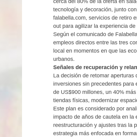
cerca del 80% de la oferta en sal
tecnología y decoración, junto co
falabella.com, servicios de retiro 
out para agilizar la experiencia d
Según el comunicado de Falabella
empleos directos entre las tres co
local en momentos en que las eco
urbanos.
Señales de recuperación y rela
La decisión de retomar aperturas 
inversiones sin precedentes para e
de US$900 millones, un 40% más qu
tiendas físicas, modernizar espaci
Este plan es considerado por anal
impacto de años de cautela en la e
reestructuración y ajustes tras l
estrategia más enfocada en forma