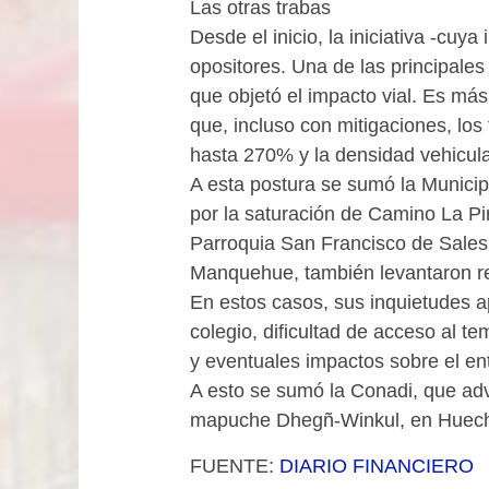
Las otras trabas
Desde el inicio, la iniciativa -cu
opositores. Una de las principales 
que objetó el impacto vial. Es má
que, incluso con mitigaciones, lo
hasta 270% y la densidad vehicul
A esta postura se sumó la Munici
por la saturación de Camino La Pi
Parroquia San Francisco de Sales
Manquehue, también levantaron r
En estos casos, sus inquietudes a
colegio, dificultad de acceso al t
y eventuales impactos sobre el ent
A esto se sumó la Conadi, que adv
mapuche Dhegñ-Winkul, en Huec
FUENTE:
DIARIO FINANCIERO