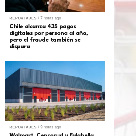
/ 7 horas ago
REPORTAJES
Chile alcanza 435 pagos
digitales por persona al año,
pero el fraude también se
dispara
/ 9 horas ago
REPORTAJES
Walmart, Cencosud y Falabella