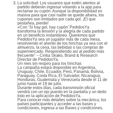
La solicitud: Los usuarios que estén atentos al
partido deberán ingresar volando a la app para
reclamar su cupón. Aunque la disponibilidad es
masiva para que casi nadie se quede afuera, los
cupones son limitados por cada gol. ¡El que
pestañea, pierde!
«Con ‘Si hay gol, hay cupón’ PedidosYa
transforma la tensión y la alegría de cada partido
en un beneficio instantáneo. Queremos que
PedidosYa sea un jugador más de cada mesa,
resolviendo el aliento de los hinchas ya sea con el
almuerzo, la cena, las bebidas o las compras de
supermercado. Respondiendo así al pedido más
frecuente” – Cintia Skako, Brand & Research
Director de PedidosYa.
Un mes sin respiro para los hinchas
La campaña estará disponible en Argentina,
Uruguay, Chile, Ecuador, Perú, Panamá, Bolivia,
Paraguay, Costa Rica, El Salvador, Nicaragua,
Honduras, Guatemala y Venezuela desde el 11 de
junio hasta el 19 de julio.
Durante estos días, cada transmisión oficial
vendrá con un ojo puesto en la pantalla y un dedo
listo en la aplicación de PedidosYa.
Para conocer más detalles sobre la mecánica, los
países participantes y acceder a las bases y
condiciones, ingresa a las Bases y condiciones.