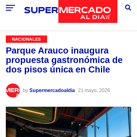
NACIONALES
Parque Arauco inaugura
propuesta gastronómica de
dos pisos única en Chile
by
Supermercadoaldia
21 mayo, 2026