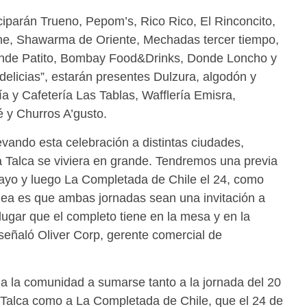
ciparán Trueno, Pepom’s, Rico Rico, El Rinconcito,
he, Shawarma de Oriente, Mechadas tercer tiempo,
nde Patito, Bombay Food&Drinks, Donde Loncho y
elicias”, estarán presentes Dulzura, algodón y
a y Cafetería Las Tablas, Wafflería Emisra,
 y Churros A’gusto.
vando esta celebración a distintas ciudades,
 Talca se viviera en grande. Tendremos una previa
mayo y luego La Completada de Chile el 24, como
 idea es que ambas jornadas sean una invitación a
 lugar que el completo tiene en la mesa y en la
, señaló Oliver Corp, gerente comercial de
 a la comunidad a sumarse tanto a la jornada del 20
Talca como a La Completada de Chile, que el 24 de