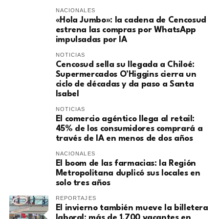
NACIONALES
«Hola Jumbo»: la cadena de Cencosud
estrena las compras por WhatsApp
impulsadas por IA
NOTICIAS
Cencosud sella su llegada a Chiloé:
Supermercados O’Higgins cierra un
ciclo de décadas y da paso a Santa
Isabel
NOTICIAS
El comercio agéntico llega al retail:
45% de los consumidores comprará a
través de IA en menos de dos años
NACIONALES
El boom de las farmacias: la Región
Metropolitana duplicó sus locales en
solo tres años
REPORTAJES
El invierno también mueve la billetera
laboral: más de 1.700 vacantes en