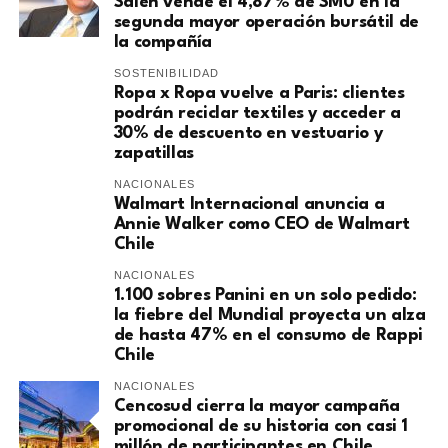
Saieh vende el 4,87% de SMU en la
segunda mayor operación bursátil de
la compañía
SOSTENIBILIDAD
Ropa x Ropa vuelve a Paris: clientes
podrán reciclar textiles y acceder a
30% de descuento en vestuario y
zapatillas
NACIONALES
Walmart Internacional anuncia a
Annie Walker como CEO de Walmart
Chile
NACIONALES
1.100 sobres Panini en un solo pedido:
la fiebre del Mundial proyecta un alza
de hasta 47% en el consumo de Rappi
Chile
NACIONALES
Cencosud cierra la mayor campaña
promocional de su historia con casi 1
millón de participantes en Chile