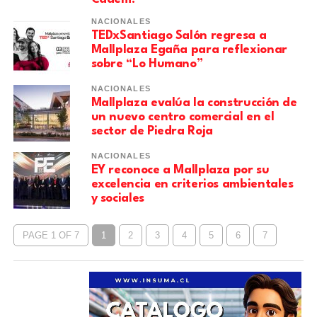
NACIONALES
TEDxSantiago Salón regresa a
Mallplaza Egaña para reflexionar
sobre “Lo Humano”
NACIONALES
Mallplaza evalúa la construcción de
un nuevo centro comercial en el
sector de Piedra Roja
NACIONALES
EY reconoce a Mallplaza por su
excelencia en criterios ambientales
y sociales
PAGE 1 OF 7
1
2
3
4
5
6
7