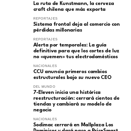
La ruta de Kunstmann, la cerveza
craft chilena que más exporta
REPORTAJES
Sistema frontal deja al comercio con
pérdidas millonarias
REPORTAJES
Alerta por temporales: La guía
definitiva para que los cortes de luz
no «quemen» tus electrodomésticos
NACIONALES
CCU anuncia primeros cambios
estructurales bajo su nuevo CEO
DEL MUNDO
7-Eleven inicia una histórica
reestructuración: cerrará cientos de
tiendas y cambiará su modelo de
negocio
NACIONALES
Sodimac cerrará en Mallplaza Los
Dominicos y dará paso a PriceSmart