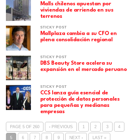
Malls chilenos apuestan por
viviendas de arriendo en sus
terrenos
STICKY POST
Mallplaza cambia a su CFO en
plena consolidación regional
STICKY POST
DBS Beauty Store acelera su
expansión en el mercado peruano
STICKY POST
CCS lanza guía esencial de
protección de datos personales
para pequeñas y medianas
empresas
PAGE 5 OF 260
‹ PREVIOUS
1
2
3
4
5
6
7
8
9
NEXT ›
LAST »