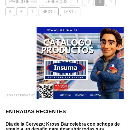
PAGE 3 OF 260
‹ PREVIOUS
1
2
3
4
5
6
7
NEXT ›
LAST »
ADVERTISEMENT
ENTRADAS RECIENTES
Día de la Cerveza: Kross Bar celebra con schops de
regalo y un desafío para descubrir todas sus