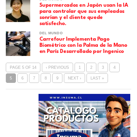
Supermercados en Japón usan la IA
para controlar que sus empleados
sonrían y el cliente quede
satisfecho.
DEL MUNDO
Carrefour Implementa Pago
Biométrico con la Palma de la Mano
en París Desarrollado por Ingenico
PAGE 5 OF 14
‹ PREVIOUS
1
2
3
4
5
6
7
8
9
NEXT ›
LAST »