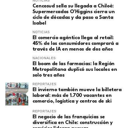
NOTICIAS
Cencosud sella su llegada a Chiloé:
Supermercados O’Higgins cierra un
ciclo de décadas y da paso a Santa
Isabel
NOTICIAS
El comercio agéntico llega al retail:
45% de los consumidores comprará a
través de IA en menos de dos años
NACIONALES
El boom de las farmacias: la Región
Metropolitana duplicó sus locales en
solo tres años
REPORTAJES
El invierno también mueve la billetera
laboral: más de 1.700 vacantes en
comercio, logística y centros de ski
REPORTAJES
El negocio de las franquicias se
diversifica en Chile: construcción y